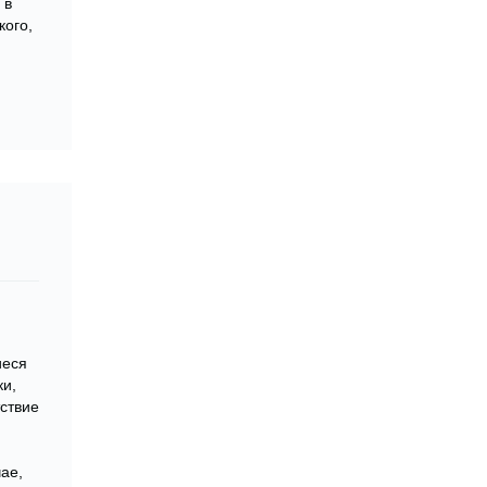
 в
кого,
иеся
ки,
ствие
ае,