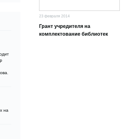
23 февраля 2014
Грант учредителя на
комплектование библиотек
одит
р
ова.
х на