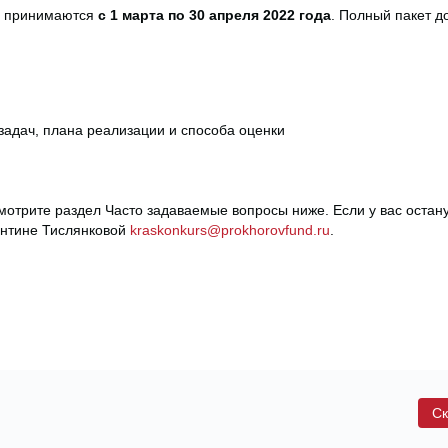
и» принимаются
с 1 марта по 30 апреля 2022 года
. Полный пакет д
задач, плана реализации и способа оценки
смотрите раздел Часто задаваемые вопросы ниже. Если у вас остан
ентине Тислянковой
kraskonkurs@prokhorovfund.ru
.
Ск