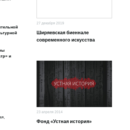
27 декабря 2019
ительной
Ширяевская биеннале
льтурной
современного искусства
уры
атр» и
23 апреля 2014
ая,
Фонд «Устная история»