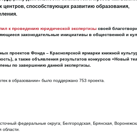
х центров, способствующих развитию образования,
еления.
пил к проведению юридической экспертизы
своей благотвор
яющиеся законодательные инициативы в общественной и ку
ьных проектов Фонда – Красноярской ярмарки книжной культ
ость), а также объявления результатов конкурсов «Новый те
лены по завершению данной экспертизы.
отек в образовании» было поддержано 753 проекта.
сточный федеральные округа; Белгородская, Брянская, Воронежск
я области.