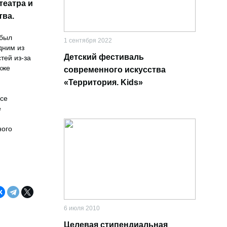
театра и
тва.
 был
1 сентября 2022
дним из
Детский фестиваль
тей из-за
кже
современного искусства
«Территория. Kids»
nce
е
ного
6 июля 2010
Целевая стипендиальная