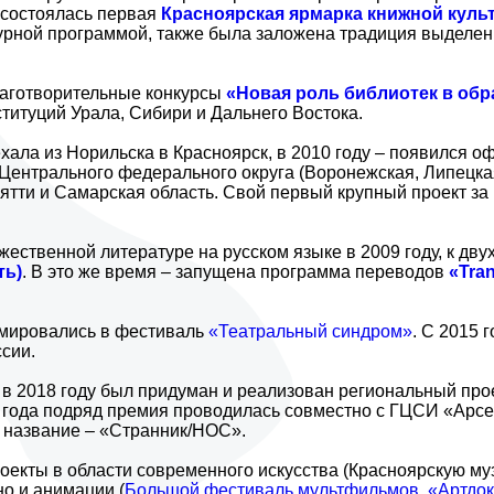
 состоялась первая
Красноярская ярмарка книжной куль
урной программой, также была заложена традиция выделения
лаготворительные конкурсы
«Новая роль библиотек в об
титуций Урала, Сибири и Дальнего Востока.
хала из Норильска в Красноярск, в 2010 году – появился о
 Центрального федерального округа (Воронежская, Липецкая
ьятти и Самарская область. Свой первый крупный проект з
ественной литературе на русском языке в 2009 году, к дв
ть)
. В это же время – запущена программа переводов
«Tran
рмировались в фестиваль
«Театральный синдром»
. С 2015 
сии.
 в 2018 году был придуман и реализован региональный про
а года подряд премия проводилась совместно с ГЦСИ «Арсе
е название – «Странник/НОС».
екты в области современного искусства (Красноярскую м
о и анимации (
Большой фестиваль мультфильмов
,
«Артдо