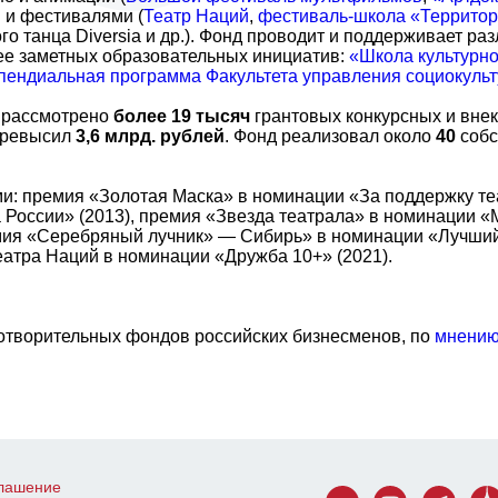
 и фестивалями (
Театр Наций
,
фестиваль-школа «Террито
го танца Diversia и др.). Фонд проводит и поддерживает р
лее заметных образовательных инициатив:
«Школа культурн
пендиальная программа Факультета управления социоку
м рассмотрено
более
19 тысяч
грантовых конкурсных и внек
 превысил
3,6 млрд. рублей
. Фонд реализовал около
40
собс
: премия «Золотая Маска» в номинации «За поддержку теа
России» (2013), премия «Звезда театрала» в номинации «М
емия «Серебряный лучник» — Сибирь» в номинации «Лучший
атра Наций в номинации «Дружба 10+» (2021).
аготворительных фондов российских бизнесменов, по
мнению
глашение