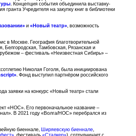
туры
. Концепция события объединила выставку-
 гранта Учредителя на закупку книг в библиотеки
разовании»
и
«Новый театр»
, возможность
фис в Москве. География благотворительной
, Белгородская, Тамбовская, Рязанская и
а рубежом – фестиваль «Неизвестная Сибирь» –
ухсотлетию Николая Гоголя, была инициирована
script»
. Фонд выступил партнёром российского
года заявки на конкурс «Новый театр» стали
ект «НОС». Его первоначальное название –
нал». В 2021 году «Волга/НОС» перебрался из
узейную биеннале,
Ширяевскую биеннале
,
кфест»
, фестиваль
«Сталкер»
), сотрудничает с