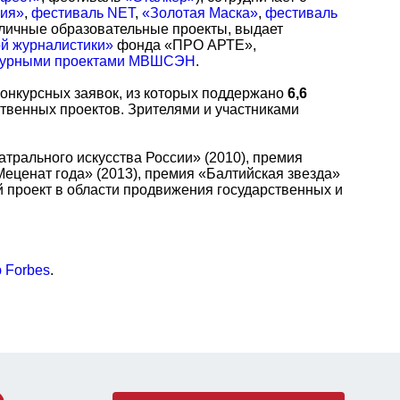
рия»
,
фестиваль NET
,
«Золотая Маска»
,
фестиваль
азличные образовательные проекты, выдает
ой журналистики»
фонда «ПРО АРТЕ»,
льтурными проектами МВШСЭН
.
онкурсных заявок, из которых поддержано
6,6
твенных проектов. Зрителями и участниками
трального искусства России» (2010), премия
еценат года» (2013), премия «Балтийская звезда»
 проект в области продвижения государственных и
 Forbes
.