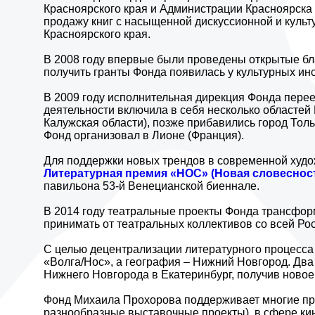
Красноярского края и Администрации Красноярска
продажу книг с насыщенной дискуссионной и культ
Красноярского края.
В 2008 году впервые были проведены открытые б
получить гранты Фонда появилась у культурных инс
В 2009 году исполнительная дирекция Фонда перее
деятельности включила в себя несколько областей
Калужская области), позже прибавились город Тол
Фонд организовал в Лионе (Франция).
Для поддержки новых трендов в современной худож
Литературная премия «НОС» (Новая словеснос
павильона 53-й Венецианской биеннале.
В 2014 году театральные проекты Фонда трансфо
принимать от театральных коллективов со всей Рос
С целью децентрализации литературного процесса
«Волга/Нос», а география – Нижний Новгород. Дв
Нижнего Новгорода в Екатеринбург, получив ново
Фонд Михаила Прохорова поддерживает многие про
разнообразные выставочные проекты), в сфере кин