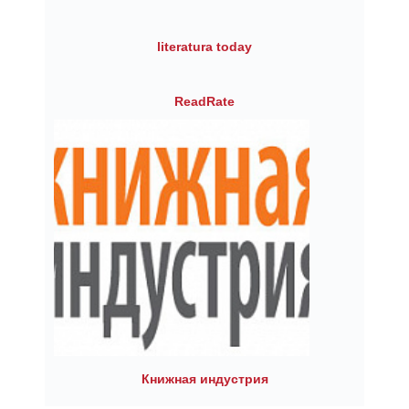
literatura today
ReadRate
Книжная индустрия