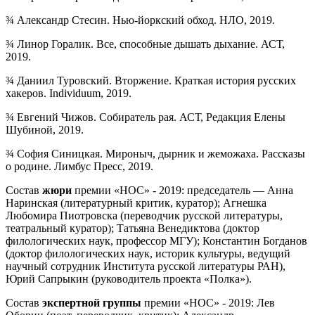
¾ Александр Стесин. Нью-йоркский обход. НЛО, 2019.
¾ Линор Горалик. Все, способные дышать дыхание. АСТ,
2019.
¾ Даниил Туровский. Вторжение. Краткая история русских
хакеров. Individuum, 2019.
¾ Евгений Чижов. Собиратель рая. АСТ, Редакция Елены
Шубиной, 2019.
¾ София Cиницкая. Мироныч, дырник и жеможаха. Рассказы
о родине. Лимбус Пресс, 2019.
Состав
жюри
премии «НОС» - 2019: председатель — Анна
Наринская (литературный критик, куратор); Агнешка
Любомира Пиотровска (переводчик русской литературы,
театральный куратор); Татьяна Венедиктова (доктор
филологических наук, профессор МГУ); Константин Богданов
(доктор филологических наук, историк культуры, ведущий
научный сотрудник Института русской литературы РАН),
Юрий Сапрыкин (руководитель проекта «Полка»).
Состав
экспертной группы
премии «НОС» - 2019: Лев