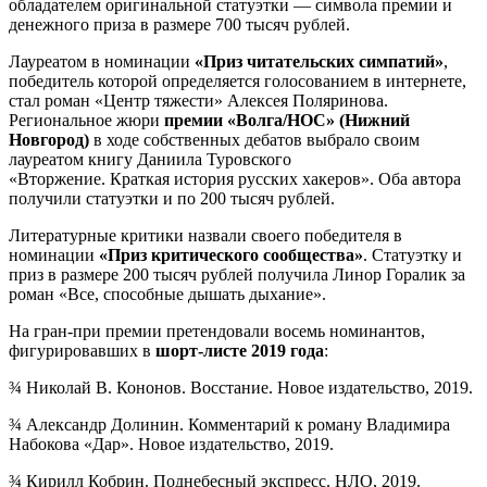
обладателем оригинальной статуэтки — символа премии и
денежного приза в размере 700 тысяч рублей.
Лауреатом в номинации
«Приз читательских симпатий»
,
победитель которой определяется голосованием в интернете,
стал роман «Центр тяжести» Алексея Поляринова.
Региональное жюри
премии «Волга/НОС» (Нижний
Новгород)
в ходе собственных дебатов выбрало своим
лауреатом книгу Даниила Туровского
«Вторжение. Краткая история русских хакеров». Оба автора
получили статуэтки и по 200 тысяч рублей.
Литературные критики назвали своего победителя в
номинации
«Приз критического сообщества»
. Статуэтку и
приз в размере 200 тысяч рублей получила Линор Горалик за
роман «Все, способные дышать дыхание».
На гран-при премии претендовали восемь номинантов,
фигурировавших в
шорт-листе 2019 года
:
¾ Николай В. Кононов. Восстание. Новое издательство, 2019.
¾ Александр Долинин. Комментарий к роману Владимира
Набокова «Дар». Новое издательство, 2019.
¾ Кирилл Кобрин. Поднебесный экспресс. НЛО, 2019.