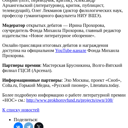
Оборин (поэт, переводчик, критик); Александр
Архангельский (литературовед, критик, публицист,
телеведущий), Олег Лекманов (доктор филологических наук,
профессор гуманитарного факультета НИУ ВШЭ).
Модератор
открытых дебатов — Ирина Прохорова,
соучредитель Фонда Михаила Прохорова, главный редактор
издательства «Новое литературное обозрение».
Онлайн-трансляция итоговых дебатов и награждения
доступна на официальном
YouTube-канале
Фонда Михаила
Прохорова.
Партнеры премии
: Мастерская Брусникина, Волго-Вятский
филиал ГЦСИ (Арсенал).
Информационные партнеры
: Эхо Москвы, проект «Сноб»,
Colta.ru, Горький Медиа, «Русский пионер», Literatura.today.
Более подробную информацию о работе литературной премии
«НОС» см.:
http://www.prokhorovfund.ru/projects/own/108/
К списку новостей
Поделиться: