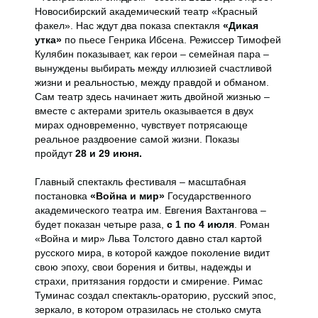
Новосибирский академический театр «Красный
факел». Нас ждут два показа спектакля
«Дикая
утка»
по пьесе Генрика Ибсена. Режиссер Тимофей
Кулябин показывает, как герои – семейная пара –
вынуждены выбирать между иллюзией счастливой
жизни и реальностью, между правдой и обманом.
Сам театр здесь начинает жить двойной жизнью –
вместе с актерами зритель оказывается в двух
мирах одновременно, чувствует потрясающе
реальное раздвоение самой жизни. Показы
пройдут
28 и 29 июня.
Главный спектакль фестиваля – масштабная
постановка
«Война и мир»
Государственного
академического театра им. Евгения Вахтангова –
будет показан четыре раза,
с 1 по 4 июля
. Роман
«Война и мир» Льва Толстого давно стал картой
русского мира, в которой каждое поколение видит
свою эпоху, свои борения и битвы, надежды и
страхи, притязания гордости и смирение. Римас
Туминас создал спектакль-ораторию, русский эпос,
зеркало, в котором отразилась не столько смута