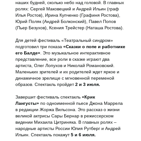
наших будней, сколько небо над головой. В главных
ролях: Сергей Маковецкий и Андрей Ильин (граф
Илья Ростов), Ирина Купченко (Графиня Ростова),
Юрий Поляк (Андрей Болконский), Павел Попов
(Пьер Безухов), Ксения Трейстер (Наташа Ростова).
Для детей фестиваль «Театральный синдром»
подготовил три показа
«Сказки о попе и работнике
его Балде»
. Это музыкальное интерактивное
представление, все роли в сказке играют два
артиста, Олег Лопухов и Николай Романовский.
Маленьких зрителей и их родителей ждет яркое и
динамичное зрелище с мгновенной переменой
образов. Спектакль пройдет
2 и 3 июля.
Завершит фестиваль спектакль
«Крик
Лангусты»
по одноименной пьесе Джона Маррела
в редакции Жоржа Вильсона. Это рассказ о жизни
великой актрисы Сары Бернар в режиссерском
видении Михаила Цитриняка. В главных ролях –
народные артисты России Юлия Рутберг и Андрей
Ильин. Спектакль покажут
5 и 6 июля.