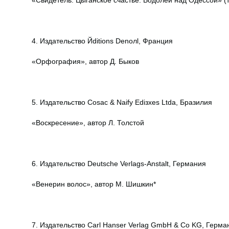
«Свидетель. Цыганское счастье. Водолей над Одессой» (
4. Издательство Йditions Denoлl, Франция
«Орфография», автор Д. Быков
5. Издательство Cosac & Naify Ediзхes Ltda, Бразилия
«Воскресение», автор Л. Толстой
6. Издательство Deutsche Verlags-Anstalt, Германия
«Венерин волос», автор М. Шишкин*
7. Издательство Carl Hanser Verlag GmbH & Co KG, Герма