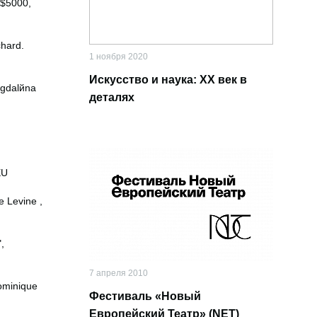
 $5000,
hard.
1 ноября 2020
Искусство и наука: XX век в
agdalйna
деталях
EU
 Levine ,
,
7 апреля 2010
ominique
Фестиваль «Новый
Европейский Театр» (NET)