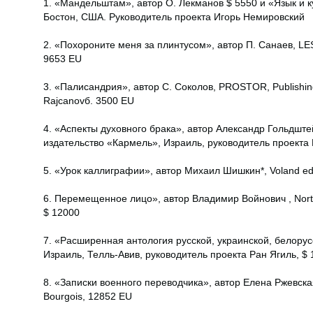
1. «Мандельштам», автор О. Лекманов $ 5550 и «Язык и ку
Бостон, США. Руководитель проекта Игорь Немировский
2. «Похороните меня за плинтусом», автор П. Санаев, LES
9653 EU
3. «Палисандрия», автор С. Соколов, PROSTOR, Publishin
Rajcanovб. 3500 EU
4. «Аспекты духовного брака», автор Александр Гольдшт
издательство «Кармель», Израиль, руководитель проекта
5. «Урок каллиграфии», автор Михаил Шишкин*, Voland ed
6. Перемещенное лицо», автор Владимир Войнович , Northw
$ 12000
7. «Расширенная антология русской, украинской, белорус
Израиль, Телль-Авив, руководитель проекта Ран Ягиль, $ 
8. «Записки военного переводчика», автор Елена Ржевская, 
Bourgois, 12852 EU