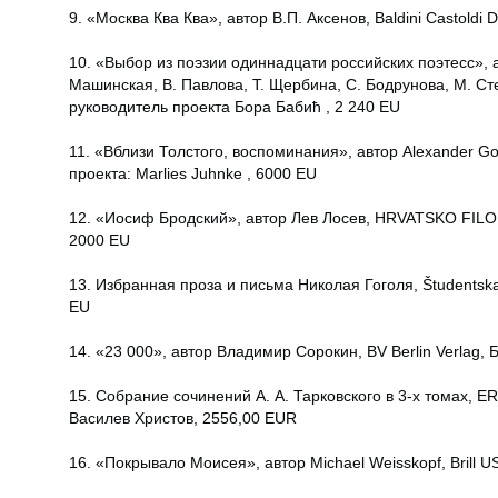
9. «Москва Ква Ква», автор В.П. Аксенов, Baldini Castoldi
10. «Выбор из поэзии одиннадцати российских поэтесс», а
Машинская, В. Павлова, Т. Щербина, С. Бодрунова, М. С
руководитель проекта Бора Бабић , 2 240 EU
11. «Вблизи Толстого, воспоминания», автор Alexander G
проекта: Marlies Juhnke , 6000 EU
12. «Иосиф Бродский», автор Лев Лосев, HRVATSKO FIL
2000 EU
13. Избранная проза и письма Николая Гоголя, Študentska 
EU
14. «23 000», автор Владимир Сорокин, BV Berlin Verlag, 
15. Собрание сочинений А. А. Тарковского в 3-х томах, 
Василев Христов, 2556,00 EUR
16. «Покрывало Моисея», автор Michael Weisskopf, Brill US