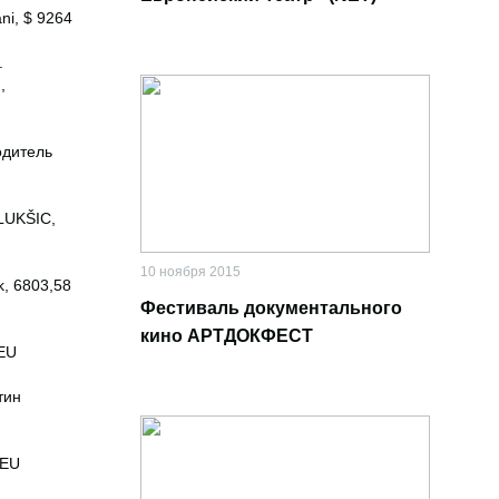
ni, $ 9264
.
,
одитель
LUKŠIC,
10 ноября 2015
k, 6803,58
Фестиваль документального
кино АРТДОКФЕСТ
 EU
тин
 EU