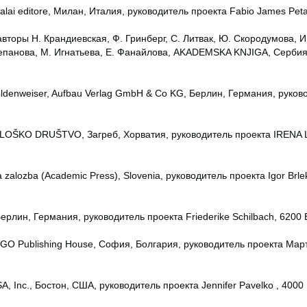
 Dalai editore, Милан, Италия, руководитель проекта Fabio James Peta
вторы Н. Крандиевская, Ф. Гринберг, С. Литвак, Ю. Скородумова, И
тепанова, М. Игнатьева, Е. Фанайлова, AKADEMSKA KNJIGA, Сербия
oldenweiser, Aufbau Verlag GmbH & Co KG, Берлин, Германия, руков
OLOŠKO DRUŠTVO, Загреб, Хорватия, руководитель проекта IRENA 
zalozba (Academic Press), Slovenia, руководитель проекта Igor Brle
Берлин, Германия, руководитель проекта Friederike Schilbach, 6200
ERGO Publishing House, София, Болгария, руководитель проекта Мар
A, Inc., Бостон, США, руководитель проекта Jennifer Pavelko , 4000