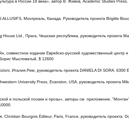
льтура в России 18 века», автор В. Живов, Academic Studies Press,
 ALLUSIFS, Монтреаль, Канада. Руководитель проекта Brigitte Bouc
g House Ltd., Прага, Чешская республика, руководитель проекта M
ейн, совместное издание Еврейско-русский художественный центр и
 Борис Мысловатый, $ 12600
izioni, Италия,Рим, руководитель проекта DANIELA DI SORA, 6300 
estern University Press, Evanston, USA, руководитель проекта Mike
ской и польской поэзии и прозы», авторы см. приложение, "Монтан"
10000.
Christian Bourgois Editeur, Paris, France, руководитель проекта: D